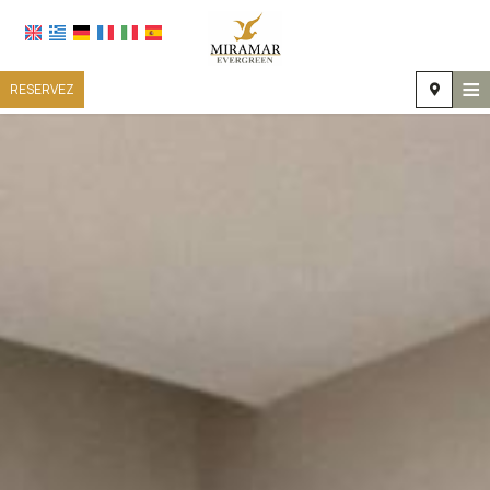
≡
RESERVEZ
ACCUEIL
EMPLACEMENT
HÉBERGEMENT
INSTALLATIONS
GALERIE