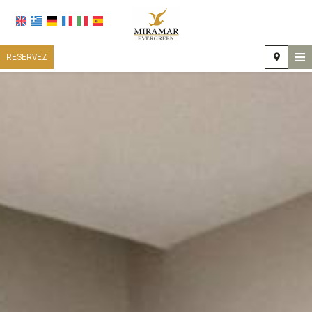
≡
RESERVEZ
ACCUEIL
EMPLACEMENT
HÉBERGEMENT
INSTALLATIONS
GALERIE