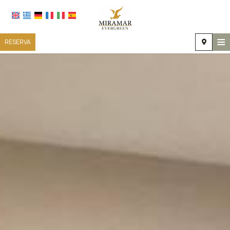
≡
RESERVA
HOME
UBICACIÓN
ALOJAMIENTO
INSTALACIONES
GALERÍA